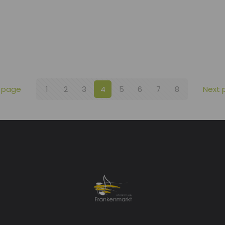
 page
1
2
3
4
5
6
7
8
Next 