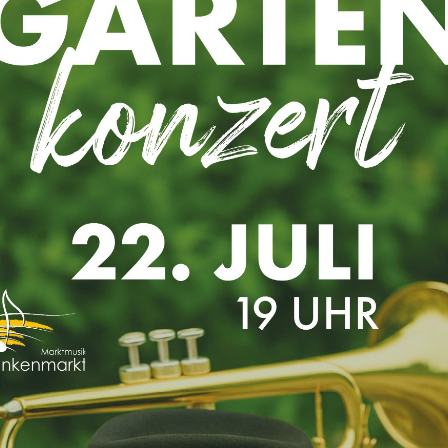
FRÜHLINGSKONZERT ABGESAGT!!
Aufgrund der jüngsten Entwicklungen
bezüglich des Coronavirus (COVID-19)
müssen wir unser Frühlingskonzert leider
absagen bzw. wird dieses verschoben und
erst im kommenden Herbst
stattfinden.Vielen Dank für
[…]
Read more