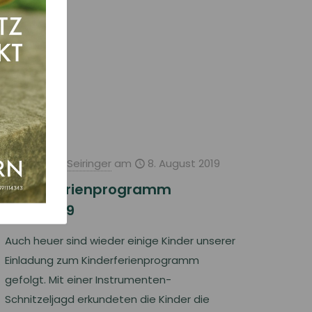
Christina Seiringer
am
8. August 2019
Kinderferienprogramm
21.07.2019
Auch heuer sind wieder einige Kinder unserer
Einladung zum Kinderferienprogramm
gefolgt. Mit einer Instrumenten-
Schnitzeljagd erkundeten die Kinder die