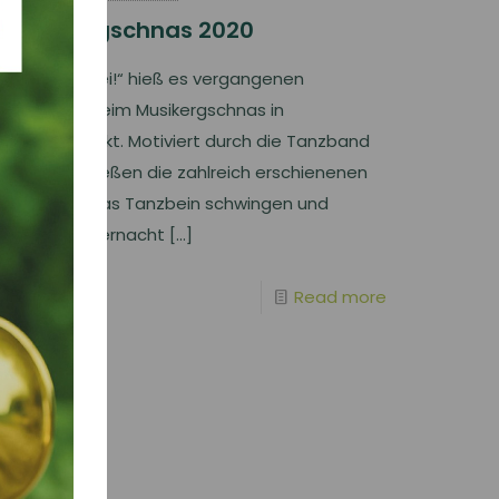
Musikergschnas 2020
„Manege frei!“ hieß es vergangenen
Samstag beim Musikergschnas in
Frankenmarkt. Motiviert durch die Tanzband
Parapluie, ließen die zahlreich erschienenen
Besucher das Tanzbein schwingen und
gegen Mitternacht
[…]
Read more