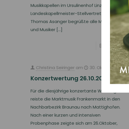
Musikkapellen im Ursulinenhof Linz statt.
Landeskapellmeister-Stellvertreter Mag.
Thomas Asanger begrüßte alle Musikerinnen
und Musiker
[…]
Read more
Christina Seiringer
am
30. Oktober 2019
Konzertwertung 26.10.2019
Für die diesjährige konzertante Wertung
reiste die Marktmusik Frankenmarkt in den
Nachbarbezirk Braunau nach Mattighofen.
Nach einer kurzen und intensiven
Probenphase zeigte sich am 26.Oktober,