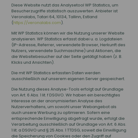
Diese Website nutzt das Analysetool WP Statistics, um
Besucherzugriffe statistisch auszuwerten. Anbieter ist
Veronalabs, Tatari 64, 10134, Tallinn, Estland
(
https://veronalabs.com
).
Mit WP Statistics können wir die Nutzung unserer Website
analysieren. WP Statistics erfasst dabei u. a. Logdateien
(IP-Adresse, Referrer, verwendete Browser, Herkunft des
Nutzers, verwendete Suchmaschine) und Aktionen, die
die Websitebesucher auf der Seite getätigt haben (z. B.
Klicks und Ansichten).
Die mit WP Statistics erfassten Daten werden
ausschließlich auf unserem eigenen Server gespeichert.
Die Nutzung dieses Analyse-Tools erfolgt auf Grundlage
von Art. 6 Abs. 1 lit. f DSGVO. Wir haben ein berechtigtes
Interesse an der anonymisierten Analyse des
Nutzerverhaltens, um sowohl unser Webangebot als
auch unsere Werbung zu optimieren. Sofern eine
entsprechende Einwilligung abgefragt wurde, erfolgt die
Verarbeitung ausschließlich auf Grundlage von Art. 6 Abs.
1 lit. a DSGVO und § 25 Abs. 1 TTDSG, soweit die Einwilligung
die Speicherung von Cookies oder den Zugriff auf