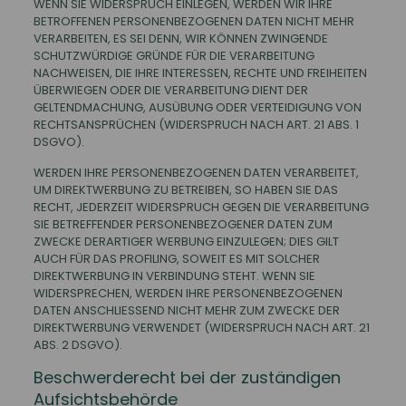
WENN SIE WIDERSPRUCH EINLEGEN, WERDEN WIR IHRE
BETROFFENEN PERSONENBEZOGENEN DATEN NICHT MEHR
VERARBEITEN, ES SEI DENN, WIR KÖNNEN ZWINGENDE
SCHUTZWÜRDIGE GRÜNDE FÜR DIE VERARBEITUNG
NACHWEISEN, DIE IHRE INTERESSEN, RECHTE UND FREIHEITEN
ÜBERWIEGEN ODER DIE VERARBEITUNG DIENT DER
GELTENDMACHUNG, AUSÜBUNG ODER VERTEIDIGUNG VON
RECHTSANSPRÜCHEN (WIDERSPRUCH NACH ART. 21 ABS. 1
DSGVO).
WERDEN IHRE PERSONENBEZOGENEN DATEN VERARBEITET,
UM DIREKTWERBUNG ZU BETREIBEN, SO HABEN SIE DAS
RECHT, JEDERZEIT WIDERSPRUCH GEGEN DIE VERARBEITUNG
SIE BETREFFENDER PERSONENBEZOGENER DATEN ZUM
ZWECKE DERARTIGER WERBUNG EINZULEGEN; DIES GILT
AUCH FÜR DAS PROFILING, SOWEIT ES MIT SOLCHER
DIREKTWERBUNG IN VERBINDUNG STEHT. WENN SIE
WIDERSPRECHEN, WERDEN IHRE PERSONENBEZOGENEN
DATEN ANSCHLIESSEND NICHT MEHR ZUM ZWECKE DER
DIREKTWERBUNG VERWENDET (WIDERSPRUCH NACH ART. 21
ABS. 2 DSGVO).
Beschwerde­recht bei der zuständigen
Aufsichts­behörde