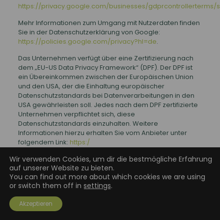
https://privacy.google.com/businesses/gdprcontrollerterms/
Mehr Informationen zum Umgang mit Nutzerdaten finden
Sie in der Datenschutzerklärung von Google:
https://policies.google.com/privacy?hl=de
.
Das Unternehmen verfügt über eine Zertifizierung nach
dem „EU-US Data Privacy Framework“ (DPF). Der DPF ist
ein Übereinkommen zwischen der Europäischen Union
und den USA, der die Einhaltung europäischer
Datenschutzstandards bei Datenverarbeitungen in den
USA gewährleisten soll. Jedes nach dem DPF zertifizierte
Unternehmen verpflichtet sich, diese
Datenschutzstandards einzuhalten. Weitere
Informationen hierzu erhalten Sie vom Anbieter unter
folgendem Link:
https:/
/www.dataprivacyframework.gov/s/participant-
Wir verwenden Cookies, um dir die bestmögliche Erfahrung
search/participant- detail?
auf unserer Website zu bieten.
contact=true&id=a2zt000000001L5AAI&status=Active
You can find out more about which cookies we are using
or switch them off in
settings
.
8. Eigene Dienste
Akzeptieren
Google Drive