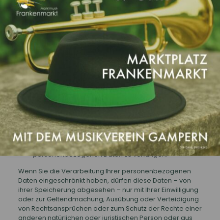
Sie statt der Löschung die Einschränkung der
Datenverarbeitung verlangen.
Wenn wir Ihre personenbezogenen Daten nicht
mehr benötigen, Sie sie jedoch zur Ausübung,
Verteidigung oder Geltendmachung von
Rechtsansprüchen benötigen, haben Sie das Recht,
statt der Löschung die Einschränkung der
Verarbeitung Ihrer personenbezogenen Daten zu
verlangen.
Wenn Sie einen Widerspruch nach Art. 21 Abs. 1
DSGVO eingelegt haben, muss eine Abwägung
zwischen Ihren und unseren Interessen
vorgenommen werden. Solange noch nicht
feststeht, wessen Interessen überwiegen, haben Sie
das Recht, die Einschränkung der Verarbeitung Ihrer
personenbezogenen Daten zu verlangen.
Wenn Sie die Verarbeitung Ihrer personenbezogenen
Daten eingeschränkt haben, dürfen diese Daten – von
ihrer Speicherung abgesehen – nur mit Ihrer Einwilligung
oder zur Geltendmachung, Ausübung oder Verteidigung
von Rechtsansprüchen oder zum Schutz der Rechte einer
anderen natürlichen oder juristischen Person oder aus