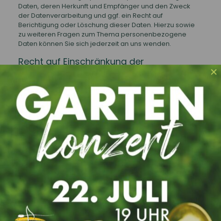
Daten, deren Herkunft und Empfänger und den Zweck
der Datenverarbeitung und ggf. ein Recht auf
Berichtigung oder Löschung dieser Daten. Hierzu sowie
zu weiteren Fragen zum Thema personenbezogene
Daten können Sie sich jederzeit an uns wenden.
Recht auf Einschränkung der
✕
Verarbeitung
Sie haben das Recht, die Einschränkung der
Verarbeitung Ihrer personenbezogenen Daten zu
verlangen. Hierzu können Sie sich jederzeit an uns
wenden. Das Recht auf Einschränkung der Verarbeitung
besteht in folgenden Fällen:
Wenn Sie die Richtigkeit Ihrer bei uns gespeicherten
personenbezogenen Daten bestreiten, benötigen
wir in der Regel Zeit, um dies zu überprüfen. Für die
Dauer der Prüfung haben Sie das Recht, die
Einschränkung der Verarbeitung Ihrer
personenbezogenen Daten zu verlangen.
Wenn die Verarbeitung Ihrer personenbezogenen
Daten unrechtmäßig geschah/geschieht, können