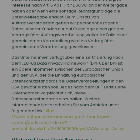
Interesse nach Art. 6 Abs. 1 lit. f DSGVO an der Weitergabe
haben oder wenn eine sonstige Rechtsgrundlage die
Datenweitergabe erlaubt. Beim Einsatz von
Auftragsverarbeitern geben wir personenbezogene
Daten unserer Kunden nur auf Grundlage eines gültigen
Vertrags über Auftragsverarbeitung weiter. Im Falle einer
gemeinsamen Verarbeitung wird ein Vertrag über
gemeinsame Verarbeitung geschlossen.
Das Unternehmen verfügt über eine Zertifizierung nach
dem „EU-US Data Privacy Framework“ (DPF). Der DPF ist
ein Übereinkommen zwischen der Europäischen Union
und den USA, der die Einhaltung europäischer
Datenschutzstandards bei Datenverarbeitungen in den
USA gewährleisten soll. Jedes nach dem DPF zertifizierte
Unternehmen verpflichtet sich, diese
Datenschutzstandards einzuhalten. Weitere
Informationen hierzu erhalten Sie vom Anbieter unter
folgendem Link:
https:
//www.dataprivacyframework.gov/s/participant-
search/participant- detail?
contact=true&id=a2zt0000000GnywAAC&status=Active
Widerruf Ihrer Einwilligung zur